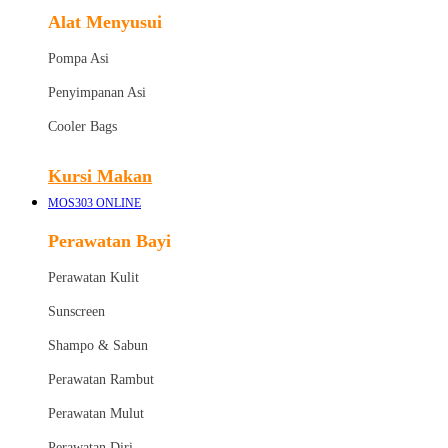
Alat Menyusui
Pompa Asi
Penyimpanan Asi
Cooler Bags
Kursi Makan
MOS303 ONLINE
Perawatan Bayi
Perawatan Kulit
Sunscreen
Shampo & Sabun
Perawatan Rambut
Perawatan Mulut
Perawatan Diri