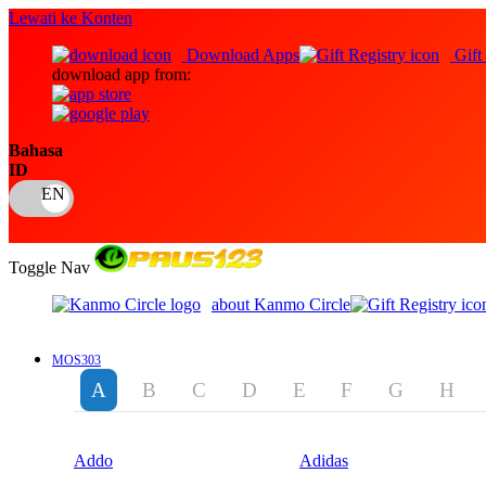
Lewati ke Konten
Download Apps
Gift
download app from:
Bahasa
ID
Toggle Nav
about Kanmo Circle
MOS303
A
B
C
D
E
F
G
H
Addo
Adidas