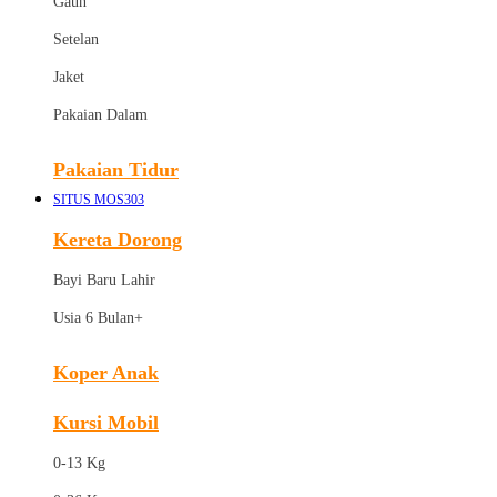
Gaun
Setelan
Jaket
Pakaian Dalam
Pakaian Tidur
SITUS MOS303
Kereta Dorong
Bayi Baru Lahir
Usia 6 Bulan+
Koper Anak
Kursi Mobil
0-13 Kg