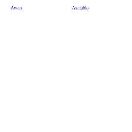
Awan
Azetabio